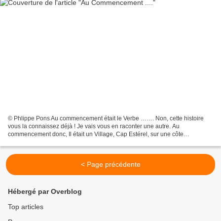
© Phlippe Pons Au commencement était le Verbe ……. Non, cette histoire
vous la connaissez déjà ! Je vais vous en raconter une autre. Au
commencement donc, Il était un Village, Cap Estérel, sur une côte
merveilleuse où tout le monde était beau et tout le...
< Page précédente
Hébergé par Overblog
Top articles