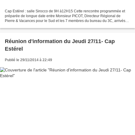
Cap Estérel : salle Sirocco de 9H à12H15 Cette rencontre programmée et
préparée de longue date entre Monsieur PICOT, Directeur Régional de
Pierre & Vacances pour le Sud et les 7 membres du bureau du 3C, arrivés
des 4 coins de la France et d’Italie, s’est...
Réunion d'information du Jeudi 27/11- Cap
Estérel
Publié le 29/11/2014 à 22:49