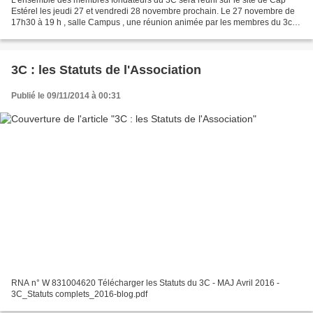
L'ensemble des membres fondateurs du 3C sera réuni sur le site de Cap
Estérel les jeudi 27 et vendredi 28 novembre prochain. Le 27 novembre de
17h30 à 19 h , salle Campus , une réunion animée par les membres du 3c
permettra de répondre aux questions de...
3C : les Statuts de l'Association
Publié le 09/11/2014 à 00:31
RNA n° W 831004620 Télécharger les Statuts du 3C - MAJ Avril 2016 -
3C_Statuts complets_2016-blog.pdf