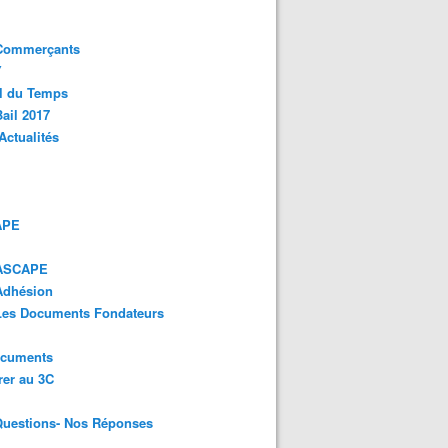
 Commerçants
Y
l du Temps
ail 2017
Actualités
APE
 ASCAPE
Adhésion
 Les Documents Fondateurs
ocuments
er au 3C
Questions- Nos Réponses