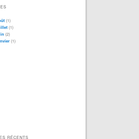
VES
oût
(1)
illet
(1)
in
(2)
nvier
(1)
LES RÉCENTS