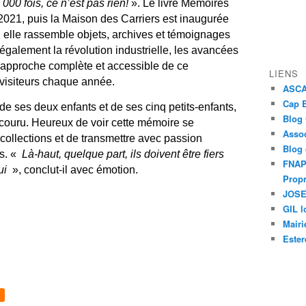
 000 fois, ce n’est pas rien!
». Le livre Mémoires
 2021, puis la Maison des Carriers est inaugurée
, elle rassemble objets, archives et témoignages
également la révolution industrielle, les avancées
ne approche complète et accessible de ce
LIENS
 visiteurs chaque année.
ASCAP
Cap E
e ses deux enfants et de ses cinq petits-enfants,
Blog
ouru. Heureux de voir cette mémoire se
Assoc
s collections et de transmettre avec passion
Blog
es. «
Là-haut, quelque part, ils doivent être fiers
FNAPR
ui
», conclut-il avec émotion.
Propr
JOSEP
GIL l
Mairi
Ester