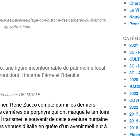
Char
Le V
Nouve
s-les-paves-la-plage-ou-l-histoire-des-carrieres-du-dramont-
Prote
episode-1.html
CATÉG
2021
3C -
CULT
3C - 
, une figure incontournable du patrimoine local,
3C - 
nt dont il incarne l’âme et l’identité.
2020 
BAU
2023
oto Justine DELMOTTE
COVI
carrier, René Zucco compte parmi les derniers
2022
s carrières de porphyre qui ont marqué le territoire
2017 
il transmet le souvenir de cette aventure humaine
2019 
lles venues d’Italie en quête d’un avenir meilleur à
2018 
Flash