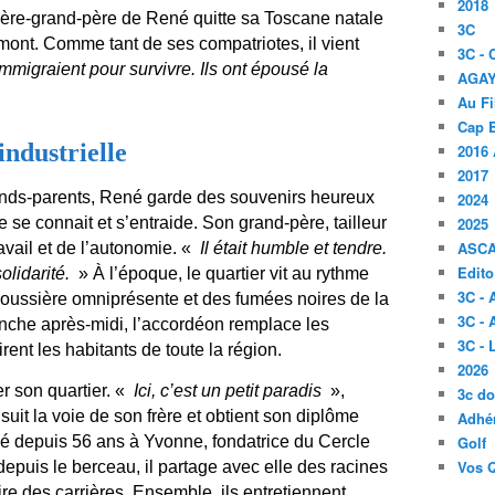
2018
ière-grand-père de René quitte sa Toscane natale
3C
amont. Comme tant de ses compatriotes, il vient
3C -
 immigraient pour survivre. Ils ont épousé la
AGA
Au Fi
Cap B
ndustrielle
2016 
2017
ands-parents, René garde des souvenirs heureux
2024
e se connait et s’entraide. Son grand-père, tailleur
2025
ASC
ravail et de l’autonomie. «
Il était humble et tendre.
Edito
olidarité.
» À l’époque, le quartier vit au rythme
3C -
oussière omniprésente et des fumées noires de la
3C - 
nche après-midi, l’accordéon remplace les
3C -
rent les habitants de toute la région.
2026
r son quartier. «
Ici, c’est un petit paradis
»,
3c d
l suit la voie de son frère et obtient son diplôme
Adhér
arié depuis 56 ans à Yvonne, fondatrice du Cercle
Golf
Vos 
epuis le berceau, il partage avec elle des racines
re des carrières. Ensemble, ils entretiennent