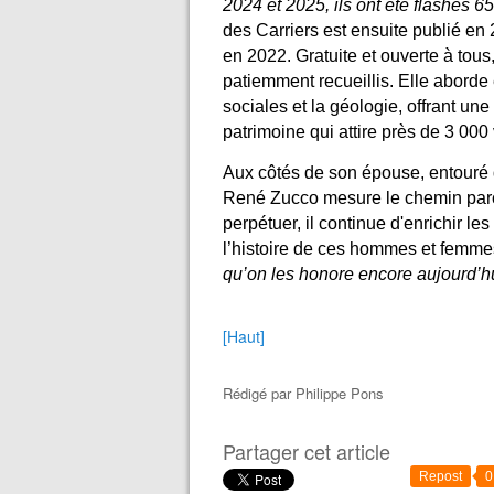
2024 et 2025, ils ont été flashés 65
des Carriers est ensuite publié en
en 2022. Gratuite et ouverte à tous
patiemment recueillis. Elle aborde 
sociales et la géologie, offrant u
patrimoine qui attire près de 3 000
Aux côtés de son épouse, entouré d
René Zucco mesure le chemin parc
perpétuer, il continue d'enrichir le
l’histoire de ces hommes et femm
qu’on les honore encore aujourd’h
[Haut]
Rédigé par
Philippe Pons
Partager cet article
Repost
0