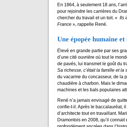
En 1864, à seulement 18 ans, l’arr
pour rejoindre les carrières du Dr
chercher du travail et un toit. «
Ils
France
», rappelle René.
Une épopée humaine et i
Élevé en grande partie par ses gr
d’une cité ouvrière où tout le mond
de pavés, lui transmet le goût du t
Sa richesse, c’était la famille et la s
du vacarme du concasseur, de la p
chaudière à charbon. Mais le dima
machines et les bals populaires atti
René n’a jamais envisagé de quitte
confie-t-il. Après le baccalauréat, i
d’architecte tout en travaillant. M
Dramontois en 2008, qu’il connait d
profondément ancrées dans l’histoi