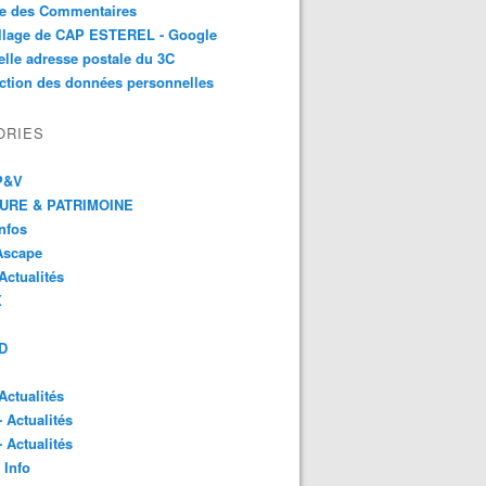
te des Commentaires
illage de CAP ESTEREL - Google
lle adresse postale du 3C
ction des données personnelles
ORIES
 P&V
URE & PATRIMOINE
Infos
Ascape
Actualités
X
D
Actualités
- Actualités
- Actualités
 Info