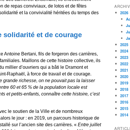
on de repas conviviaux, de lotos et de fêtes
ARCHI
2026
 solidarité et la convivialité héritées du temps des
A
Ju
Ju
e solidarité et de courage
Ja
2025
2024
e Antoine Bertani, fils de forgeron des carrières,
2023
iliales. Maillons de cette histoire collective, ils
2022
du millier d’ouvriers qui a bâti le Dramont et
2021
t-Raphaël, à force de travail et de courage.
2020
grande richesse, on ne pouvait pas la laisser
2019
entre 60 et 65 % de la population locale est
2018
ts et petits-enfants, connaître cette histoire, c’est
2017
2016
2015
vec le soutien de la Ville et de nombreux
2014
 alors le jour : en 2019, un parcours historique de
llé sur l’ancien site des carrières. «
Entre juillet
ARTIC