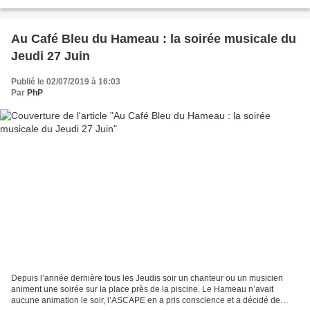
Salemi, Président du 3C Patrick Colombet, Vice-Président Philippe...
Au Café Bleu du Hameau : la soirée musicale du
Jeudi 27 Juin
Publié le 02/07/2019 à 16:03
Par
PhP
Depuis l’année dernière tous les Jeudis soir un chanteur ou un musicien
animent une soirée sur la place près de la piscine. Le Hameau n’avait
aucune animation le soir, l’ASCAPE en a pris conscience et a décidé de