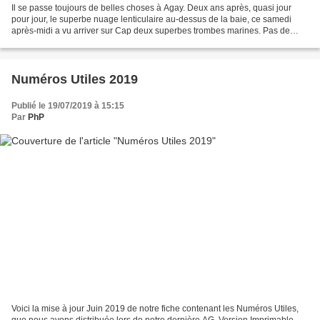
Il se passe toujours de belles choses à Agay. Deux ans après, quasi jour
pour jour, le superbe nuage lenticulaire au-dessus de la baie, ce samedi
après-midi a vu arriver sur Cap deux superbes trombes marines. Pas de
dégâts à part certainement quelques...
Numéros Utiles 2019
Publié le 19/07/2019 à 15:15
Par
PhP
Voici la mise à jour Juin 2019 de notre fiche contenant les Numéros Utiles,
que nous avons distribuée lors de notre dernière AG. Version Imprimable -