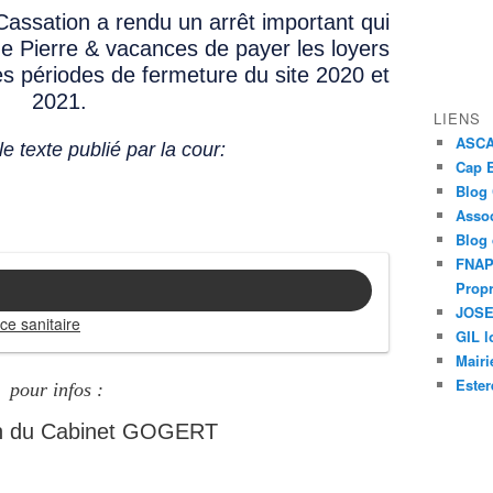
Cassation a rendu un arrêt important qui
 de Pierre & vacances de payer les loyers
es périodes de fermeture du site 2020 et
2021.
LIENS
ASCAP
e texte publié par la cour:
Cap E
Blog
Assoc
Blog
FNAPR
Propr
JOSEP
e sanitaire
GIL l
Mairi
Ester
pour infos :
on du Cabinet GOGERT