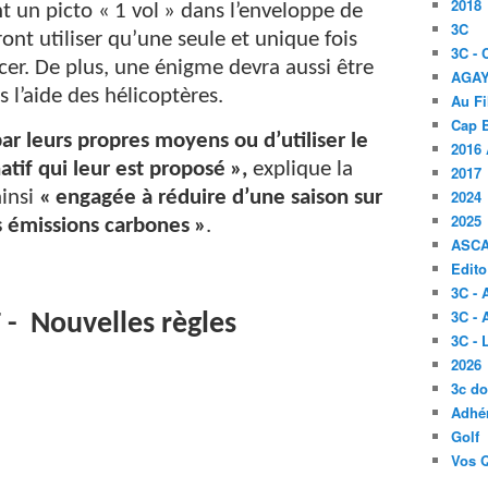
2018
 un picto « 1 vol » dans l’enveloppe de
3C
ront utiliser qu’une seule et unique fois
3C -
cer. De plus, une énigme devra aussi être
AGA
s l’aide des hélicoptères.
Au Fi
Cap B
ar leurs propres moyens ou d’utiliser le
2016 
tif qui leur est proposé »,
explique la
2017
ainsi
« engagée à réduire d’une saison sur
2024
2025
es émissions carbones »
.
ASC
Edito
3C -
3C - 
- Nouvelles règles
3C -
2026
3c d
Adhér
Golf
Vos 