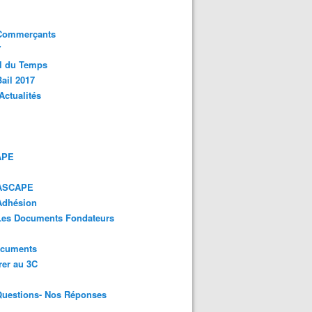
 Commerçants
Y
l du Temps
ail 2017
Actualités
APE
 ASCAPE
Adhésion
 Les Documents Fondateurs
ocuments
er au 3C
Questions- Nos Réponses