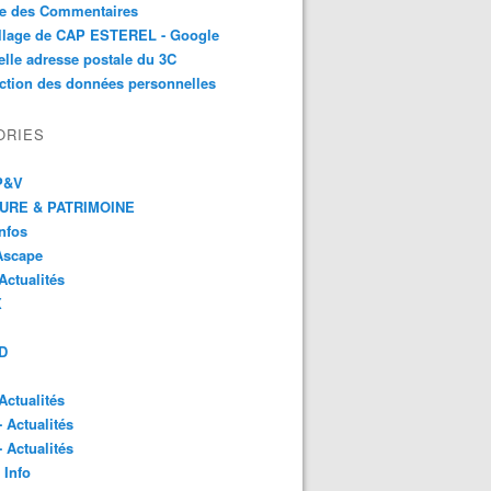
te des Commentaires
illage de CAP ESTEREL - Google
lle adresse postale du 3C
ction des données personnelles
ORIES
 P&V
URE & PATRIMOINE
Infos
Ascape
Actualités
X
D
Actualités
- Actualités
- Actualités
 Info