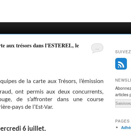
…
SUIVEZ
NEWSL
uipes de la carte aux Trésors, l’émission
Abonnez
éraud,
ont permis aux deux concurrents,
articles 
uge, de s’affronter dans une course
Email
rière-pays de l’Est-Var.
PAGES
Adhér
rcredi 6 juillet,