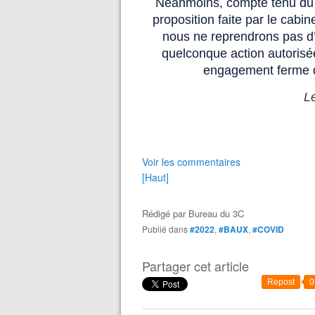
Néanmoins, compte tenu du f
proposition faite par le cabi
nous ne reprendrons pas d’i
quelconque action autorisé
engagement ferme d
L
Voir les commentaires
[Haut]
Rédigé par
Bureau du 3C
Publié dans
#2022
,
#BAUX
,
#COVID
Partager cet article
Repost
0