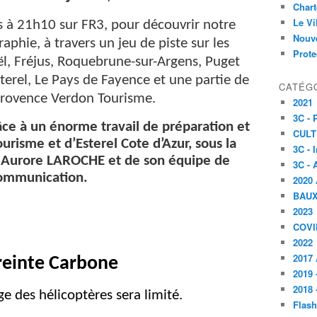
Char
Le V
s à 21h10 sur FR3, pour découvrir notre
Nouve
aphie, à travers un jeu de piste sur les
Prote
, Fréjus, Roquebrune-sur-Argens, Puget
sterel, Le Pays de Fayence et une partie de
CATÉG
Provence Verdon Tourisme.
2021
3C -
âce à un énorme travail de préparation et
CULT
urisme et d’Esterel Cote d’Azur, sous la
3C - 
e Aurore LAROCHE et de son équipe de
3C - 
ommunication.
2020 
BAU
2023
COVI
2022
2017 
einte Carbone
2019 
2018 
ge des hélicoptères sera limité.
Flash