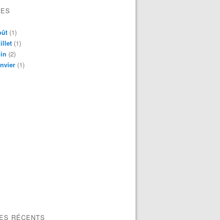
VES
oût
(1)
illet
(1)
in
(2)
nvier
(1)
LES RÉCENTS