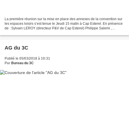
La première réunion sur la mise en place des annexes de la convention sur
les espaces loisirs s’est tenue le Jeudi 15 matin à Cap Esterel. En présence
de : Sylvain LEROY (directeur P&V de Cap Esterel) Philippe Salemi ,
Dominique Floris ( membres de la...
AG du 3C
Publié le 05/03/2018 à 10:31
Par
Bureau du 3C