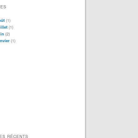
VES
oût
(1)
illet
(1)
in
(2)
nvier
(1)
LES RÉCENTS