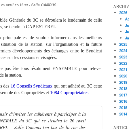
 26 avril 15 H 30 - Salle CAMPUS
ARCHI
2026
A
ée Générale du 3C se déroulera le lendemain de celle
Ju
ois, se tiendra à CAP ESTEREL.
Ju
a principale est de vouloir informer dans les meilleurs
Ja
2025
situation de la station, sur l’organisation et la future
2024
niers développements des échanges entre le Syndicat
2023
es sur les cessions envisagées.
2022
ne pas être tous résolument ENSEMBLE pour relever
2021
e la station.
2020
2019
es des
16 Conseils Syndicaux
qui ont adhéré au 3C cette
2018
ensemble des Copropriétés et
1084 Copropriétaires.
2017
2016
2015
isir d’inviter les adhérents à participer à la
2014
ERALE du 3C qui se tiendra le 26 Avril
EL – Salle Campus (en bas de la rue des
ARTIC