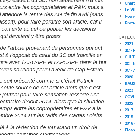
ce-président du 3C, non seulement n’a rien
Char
rs entre les copropriétaires et P&V, mais a
Le V
’attendre la tenue des AG de fin avril (sans
Nouve
ssait), pour faire paraitre son article, car il
Prote
e contexte actuel de publier les décisions
qui devaient y être prises.
CATÉG
2021
» de l’article provenant de personnes qui ont
3C -
t à l’opposé de celui du 3C qui travaille en
CULT
ence avec l’ASCAPE et l’APCAPE dans le but
3C - 
ures solutions pour l’avenir de Cap Esterel.
3C - 
2020 
le soit présenté comme si c’était Patrick
BAU
eule source de cet article alors que c’est
2023
e journal pour faire sensation ressorte une
COVI
tataire d’Aout 2014, alors que la situation
2022
temps entre les copropriétaires et P&V à la
2017 
bre 2014 sur les tarifs des Cartes Loisirs.
2019 
2018 
 à la rédaction de Var Matin un droit de
Flash
orter certaines clarifications.