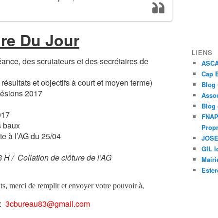
re Du Jour
LIENS
ance, des scrutateurs et des secrétaires de
ASCAP
Cap E
résultats et objectifs à court et moyen terme)
Blog
hésions 2017
Assoc
Blog
017
FNAPR
s baux
Propr
te à l’AG du 25/04
JOSEP
GIL l
 H / Collation de clôture de l’AG
Mairi
Ester
ts, merci de remplir et envoyer votre pouvoir à,
:
3cbureau83@gmail.com