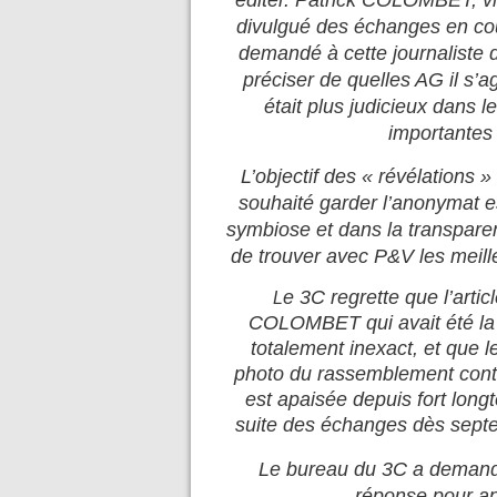
éditer. Patrick COLOMBET, vi
divulgué des échanges en cou
demandé à cette journaliste d
préciser de quelles AG il s’agi
était plus judicieux dans l
importantes 
L’objectif des « révélations 
souhaité garder l’anonymat es
symbiose et dans la transpar
de trouver avec P&V les meille
e 3C regrette que l’artic
L
COLOMBET qui avait été la s
totalement inexact, et que l
photo du rassemblement contes
est apaisée depuis fort long
suite des échanges dès septem
Le bureau du 3C a demandé
réponse pour app