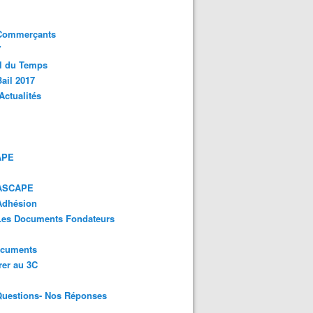
 Commerçants
Y
l du Temps
ail 2017
Actualités
APE
 ASCAPE
Adhésion
 Les Documents Fondateurs
ocuments
er au 3C
Questions- Nos Réponses