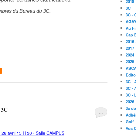
2018
3C
bres du Bureau du 3C.
3C -
AGA
Au Fi
Cap B
2016 
2017
2024
2025
ASC
Edito
3C -
3C - 
3C -
2026
3c d
u 3C
…
Adhér
Golf
Vos 