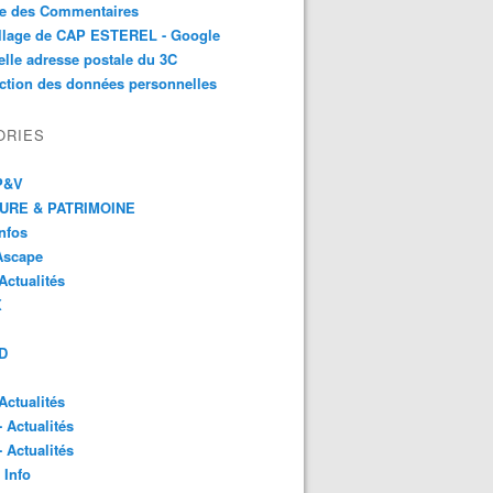
te des Commentaires
illage de CAP ESTEREL - Google
lle adresse postale du 3C
ction des données personnelles
ORIES
 P&V
URE & PATRIMOINE
Infos
Ascape
Actualités
X
D
Actualités
- Actualités
- Actualités
 Info