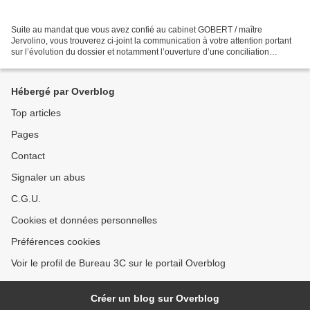
Suite au mandat que vous avez confié au cabinet GOBERT / maître
Jervolino, vous trouverez ci-joint la communication à votre attention portant
sur l’évolution du dossier et notamment l’ouverture d’une conciliation
judiciaire par le groupe P&V et ses créanciers. https://www.gobert-
associes.fr/pierre-vacances-action-collective-des-proprietaires-...
Hébergé par Overblog
Top articles
Pages
Contact
Signaler un abus
C.G.U.
Cookies et données personnelles
Préférences cookies
Voir le profil de Bureau 3C sur le portail Overblog
Créer un blog sur Overblog