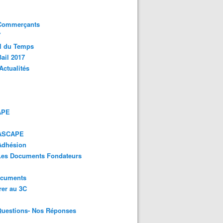
 Commerçants
Y
l du Temps
ail 2017
Actualités
APE
 ASCAPE
Adhésion
 Les Documents Fondateurs
ocuments
er au 3C
Questions- Nos Réponses