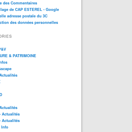
te des Commentaires
illage de CAP ESTEREL - Google
lle adresse postale du 3C
ction des données personnelles
ORIES
 P&V
URE & PATRIMOINE
Infos
Ascape
Actualités
X
D
Actualités
- Actualités
- Actualités
 Info