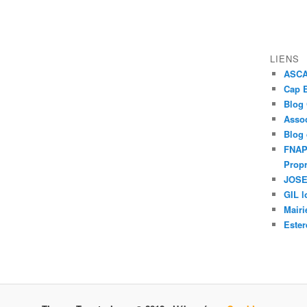
LIENS
ASCAP
Cap E
Blog
Assoc
Blog
FNAPR
Propr
JOSEP
GIL l
Mairi
Ester