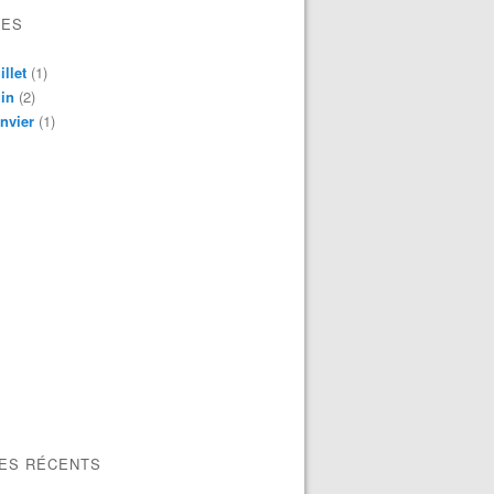
VES
illet
(1)
in
(2)
nvier
(1)
LES RÉCENTS