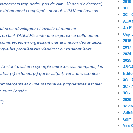
2018
artements trop petits, pas de clim, 30 ans d’existence),
3C
t extrêmement compliqué ; surtout si P&V continue sa
3C -
AGA
Au Fi
 ni se développer ni investir et donc ne
Cap B
 en bail, l’ASCAPE tente une expérience cette année
2016 
e commerces, en organisant une animation dès le début
2017
que les propriétaires viendront ou loueront leurs
2024
2025
ASC
 l’instant c’est une synergie entre les commerçants, les
Edito
teur(s) extérieur(s) qui ferait(ent) venir une clientèle.
3C -
ommerçants et d’une majorité de propriétaires est bien
3C - 
e toute l’année.
3C -
2026
C).
3c d
Adhér
Golf
Vos 