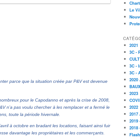
Char
Le V
Nouve
Prote
CATÉG
2021
3C -
CULT
3C - 
3C - 
2020 
enter parce que la situation créée par P&V est devenue
BAU
2023
COVI
nt nombreux pour le Capodanno et après la crise de 2008,
2022
 P&V n’a pas voulu chercher à les remplacer et a fermé le
2017 
ns, toute la période hivernale.
2019 
avril à octobre en bradant les locations, faisant ainsi fuir
2018 
téresse davantage les propriétaires et les commerçants.
Flash