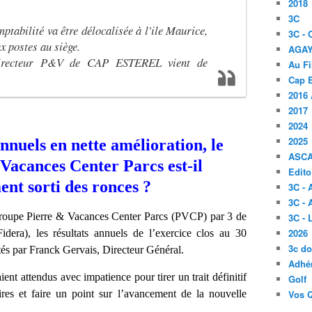
2018
3C
ptabilité va être délocalisée à l'ile Maurice,
3C -
 postes au siège.
AGA
 directeur P&V de CAP ESTEREL vient de
Au Fi
Cap B
2016 
2017
2024
2025
nnuels en nette amélioration, le
ASC
Vacances Center Parcs est-il
Edito
ent sorti des ronces ?
3C -
3C - 
 Groupe Pierre & Vacances Center Parcs (PVCP) par 3 de
3C -
2026
idera), les résultats annuels de l’exercice clos au 30
3c d
és par Franck Gervais, Directeur Général.
Adhér
ent attendus avec impatience pour tirer un trait définitif
Golf
ires et faire un point sur l’avancement de la nouvelle
Vos 