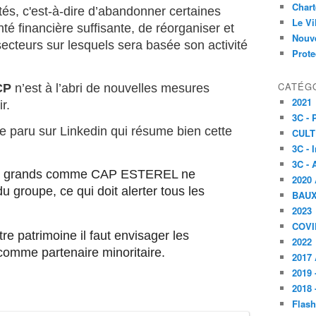
Char
tés, c'est-à-dire d’abandonner certaines
Le V
nté financière suffisante, de réorganiser et
Nouve
secteurs sur lesquels sera basée son activité
Prote
CATÉG
VCP
n’est à l’abri de nouvelles mesures
2021
r.
3C -
cle paru sur Linkedin qui résume bien cette
CULT
3C - 
3C - 
 ou grands comme CAP ESTEREL ne
2020 
 groupe, ce qui doit alerter tous les
BAU
2023
COVI
re patrimoine il faut envisager les
2022
omme partenaire minoritaire.
2017 
2019 
2018 
Flash