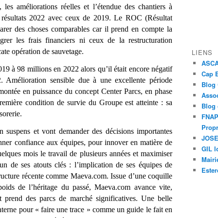
, les améliorations réelles et l’étendue des chantiers à
 les résultats 2022 avec ceux de 2019. Le ROC (Résultat
arer des choses comparables car il prend en compte la
grer les frais financiers ni ceux de la restructuration
cate opération de sauvetage.
LIENS
ASCAP
9 à 98 millions en 2022 alors qu’il était encore négatif
Cap E
. Amélioration sensible due à une excellente période
Blog
a montée en puissance du concept Center Parcs, en phase
Assoc
remière condition de survie du Groupe est atteinte : sa
Blog
sorerie.
FNAPR
Propr
 en suspens et vont demander des décisions importantes
JOSEP
nner confiance aux équipes, pour innover en matière de
GIL l
quelques mois le travail de plusieurs années et maximiser
Mairi
un de ses atouts clés : l’implication de ses équipes de
Ester
 structure récente comme Maeva.com. Issue d’une coquille
poids de l’héritage du passé, Maeva.com avance vite,
 prend des parcs de marché significatives. Une belle
terne pour « faire une trace » comme un guide le fait en