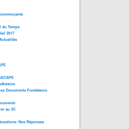
 Commerçants
Y
l du Temps
ail 2017
Actualités
APE
 ASCAPE
Adhésion
 Les Documents Fondateurs
ocuments
er au 3C
Questions- Nos Réponses