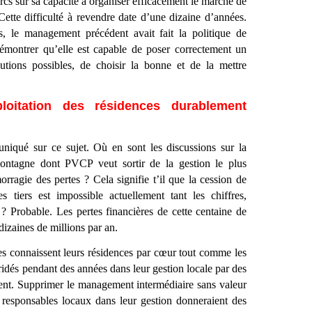
arcs sur sa capacité à organiser efficacement le marché de
Cette difficulté à revendre date d’une dizaine d’années.
, le management précédent avait fait la politique de
démontrer qu’elle est capable de poser correctement un
lutions possibles, de choisir la bonne et de la mettre
loitation des résidences durablement
iqué sur ce sujet. Où en sont les discussions sur la
montagne dont PVCP veut sortir de la gestion le plus
orragie des pertes ? Cela signifie t’il que la cession de
s tiers est impossible actuellement tant les chiffres,
? Probable. Les pertes financières de cette centaine de
dizaines de millions par an.
s connaissent leurs résidences par cœur tout comme les
 bridés pendant des années dans leur gestion locale par des
t. Supprimer le management intermédiaire sans valeur
 responsables locaux dans leur gestion donneraient des