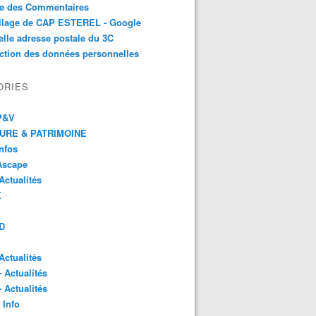
te des Commentaires
illage de CAP ESTEREL - Google
lle adresse postale du 3C
ction des données personnelles
ORIES
 P&V
URE & PATRIMOINE
Infos
Ascape
Actualités
X
D
Actualités
- Actualités
- Actualités
 Info