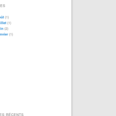
VES
oût
(1)
illet
(1)
in
(2)
nvier
(1)
LES RÉCENTS