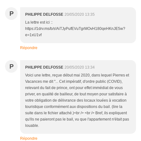
P
PHILIPPE DELFOSSE
20/05/2020 13:35
La lettre est ici ::
https://1drv.ms/b/s!AiTJyPufEVuTgrMOvH180qeHKnJE5w?
e=1xU1vf
Répondre
P
PHILIPPE DELFOSSE
20/05/2020 13:34
Voici une lettre, reçue début mai 2020, dans lequel Pierres et
Vacances me dit "... Cet impératif, d'ordre public (COVID),
relevant du fait de prince, ont pour effet immédiat de vous
priver, en qualité de bailleur, de tout moyen pour satisfaire à
votre obligation de délivrance des locaux louées à vocation
touristique conformément aux dispositions du bail. (lire la
suite dans le fichier attaché.)<br /> <br /> Bref, ils expliquent
qu'ils ne paieront pas le bail, vu que l'appartement n'était pas
louable.
Répondre