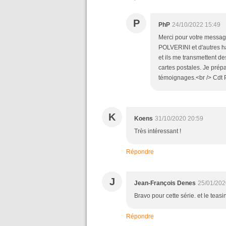
P
PhP
24/10/2022 15:49
Merci pour votre message
POLVERINI et d'autres ha
et ils me transmettent de
cartes postales. Je prép
témoignages.<br /> Cdt 
K
Koens
31/10/2020 20:59
Très intéressant !
Répondre
J
Jean-François Denes
25/01/202
Bravo pour cette série. et le teasin
Répondre