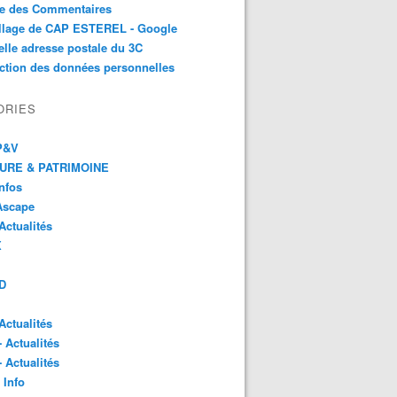
te des Commentaires
illage de CAP ESTEREL - Google
lle adresse postale du 3C
ction des données personnelles
ORIES
 P&V
URE & PATRIMOINE
Infos
Ascape
Actualités
X
D
Actualités
- Actualités
- Actualités
 Info