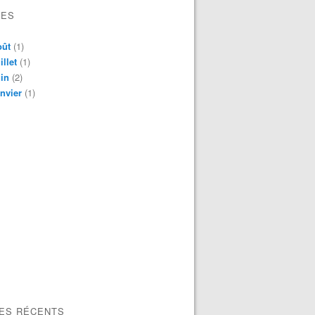
VES
oût
(1)
illet
(1)
in
(2)
nvier
(1)
LES RÉCENTS