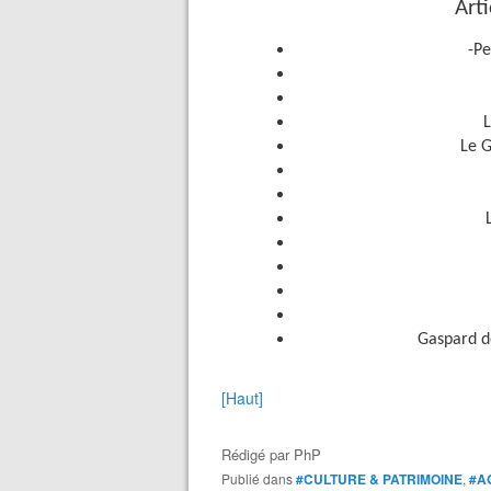
Arti
-Pe
Le G
Gaspard de
[Haut]
Rédigé par
PhP
Publié dans
#CULTURE & PATRIMOINE
,
#A