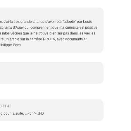
. J'ai la très grande chance d'avoir été "adopté" par Louis
bitants d'Agay qui comprennent que ma curiosité est positive
s infos vécues que je ne trouve bien sur pas dans les vieilles
are un article sur la carrière PROLA, avec documents et
Philippe Pons
0 11:42
g pour la suite, ...<br /> JFD