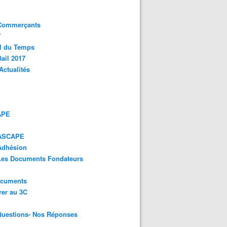
 Commerçants
Y
l du Temps
ail 2017
Actualités
APE
 ASCAPE
Adhésion
 Les Documents Fondateurs
ocuments
er au 3C
Questions- Nos Réponses