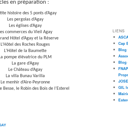
cles en préparation :
tite histoire des 5 ponts d’Agay
Les pergolas d’Agay
Les églises d’Agay
LIENS
Les commerces du Vieil Agay
ASCAP
rand Hôtel d’Agay et la Réserve
Cap E
L’Hôtel des Roches Rouges
Blog
L’Hôtel de la Baumette
Assoc
La pompe élévatrice du PLM
Blog
La gare d’Agay
FNAPR
Le Château d’Agay
Propr
La villa Bunau Varilla
JOSEP
Le menhir d’Aire-Peyronne
GIL l
 Besse, le Robin des Bois de l’Esterel
Mairi
Ester
GAY