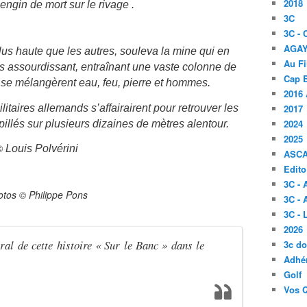
2018
engin de mort sur le rivage .
3C
3C -
AGA
s haute que les autres, souleva la mine qui en
Au Fi
s assourdissant, entraînant une vaste colonne de
Cap B
 se mélangèrent eau, feu, pierre et hommes.
2016 
taires allemands s’affairairent pour retrouver les
2017
2024
illés sur plusieurs dizaines de mètres alentour.
2025
©
Louis Polvérini
ASC
Edito
3C -
otos © Philippe Pons
3C - 
3C -
2026
gral de cette histoire « Sur le Banc » dans le
3c d
Adhér
Golf
Vos 