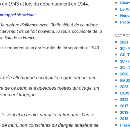
Char
s en 1943 et lors du débarquement en 1944.
Le V
Nouve
tit rappel historique :
Prote
la rupture d’alliance avec l’Italie début de ce même
t devenait de ce fait nouveau, la seule occupante de la
CATÉG
ne Sud de la France.
2021
3C -
aits remontent à un après-midi de fin septembre 1943.
CULT
3C - 
3C - 
2020 
armée allemande occupait la région depuis peu,
BAU
2023
ace de ce banc et à quelques mètres du rivage, un
COVI
ènement tragique.
2022
2017 
2019 
 le vent et la houle, venait d’entrer dans l’anse.
2018 
Flash
de bain, non conscients du danger, tentaient de