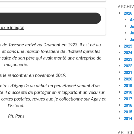
ARCHI
2026
A
Ju
exte intégral
Ju
Ja
on de Toscane arrivé au Dramont en 1923. Il est né au
2025
et dans une maison forestière de l’Esterel après les
2024
 suite de son père qui avait monté une entreprise de
2023
maçonnerie.
2022
2021
r de le rencontrer en novembre 2019.
2020
2019
oires d’Agay l’a au début un peu étonné venant d’un
2018
vite il a accepté de partager en m’apportant un vécu sur
2017
cartes postales, revues que je collectionne sur Agay et
2016
l'Esterel.
2015
Ph. Pons
2014
ARTIC