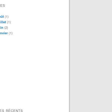
VES
oût
(1)
illet
(1)
in
(2)
nvier
(1)
LES RÉCENTS