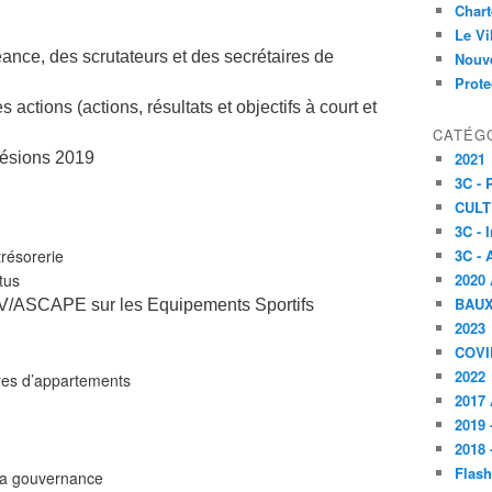
Char
Le V
nce, des scrutateurs et des secrétaires de
Nouve
Prote
actions (actions, résultats et objectifs à court et
CATÉG
hésions 2019
2021
3C -
CULT
3C - 
résorerie
3C - 
tus
2020 
BAU
&V/ASCAPE sur les Equipements Sportifs
2023
COVI
2022
es d’appartements
2017 
2019 
2018 
Flash
a gouvernance