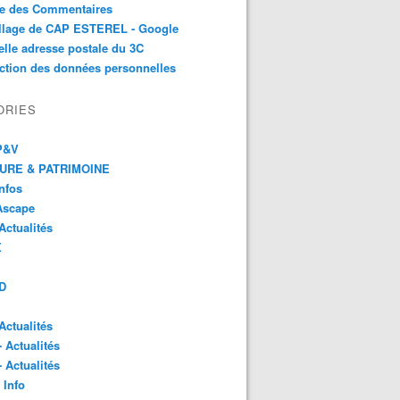
te des Commentaires
illage de CAP ESTEREL - Google
lle adresse postale du 3C
ction des données personnelles
ORIES
 P&V
URE & PATRIMOINE
Infos
Ascape
Actualités
X
D
Actualités
- Actualités
- Actualités
 Info