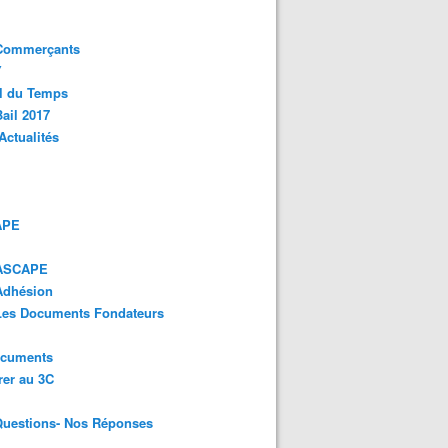
 Commerçants
Y
l du Temps
ail 2017
Actualités
APE
 ASCAPE
Adhésion
 Les Documents Fondateurs
ocuments
er au 3C
Questions- Nos Réponses