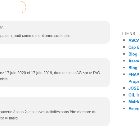
50
LIENS
 pas un jeudi comme mentionne sur le site.
ASCAP
Cap E
Blog
Assoc
Blog
ez 17 juin 2020 et 17 juin 2019, date de cette AG.<br /> l'AG
FNAPR
mbre.
Propr
JOSEP
GIL l
Mairi
Ester
 ouverte à tous ? je suis vos activités sans être membre du
<br /> merci