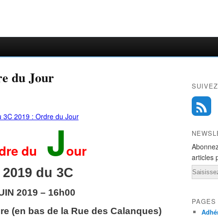
re du Jour
SUIVEZ
J
NEWSL
dre du
our
Abonnez
articles 
Email
 2019 du 3C
UIN 2019 – 16h00
PAGES
ère (en bas de la Rue des Calanques)
Adhér