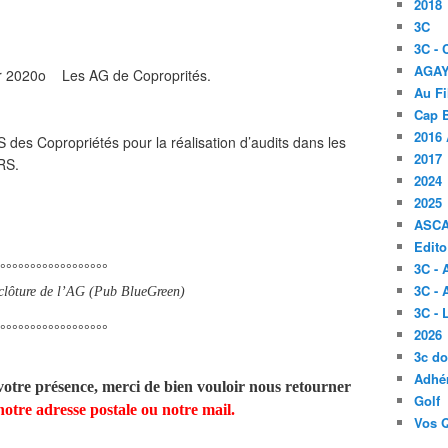
2018
3C
3C -
AGA
r 2020o Les AG de Coproprités.
Au Fi
Cap B
2016 
es Copropriétés pour la réalisation d’audits dans les
2017
ARS.
2024
2025
ASC
Edito
°°°°°°°°°°°°°°°°°°
3C -
3C - 
 clôture de l’AG (Pub BlueGreen)
3C -
°°°°°°°°°°°°°°°°°°
2026
3c d
Adhér
otre présence, merci de bien vouloir nous retourner
Golf
notre adresse postale ou notre mail.
Vos 