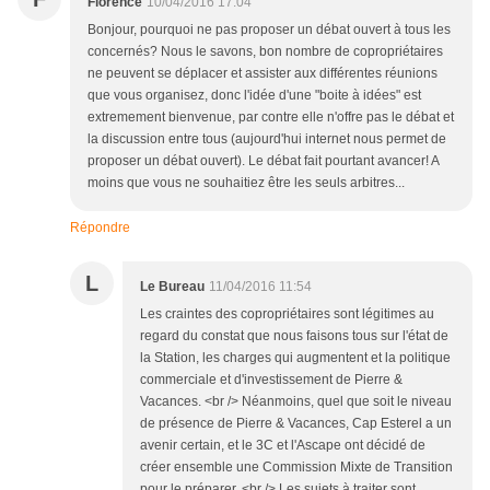
Florence
10/04/2016 17:04
Bonjour, pourquoi ne pas proposer un débat ouvert à tous les
concernés? Nous le savons, bon nombre de copropriétaires
ne peuvent se déplacer et assister aux différentes réunions
que vous organisez, donc l'idée d'une "boite à idées" est
extremement bienvenue, par contre elle n'offre pas le débat et
la discussion entre tous (aujourd'hui internet nous permet de
proposer un débat ouvert). Le débat fait pourtant avancer! A
moins que vous ne souhaitiez être les seuls arbitres...
Répondre
L
Le Bureau
11/04/2016 11:54
Les craintes des copropriétaires sont légitimes au
regard du constat que nous faisons tous sur l'état de
la Station, les charges qui augmentent et la politique
commerciale et d'investissement de Pierre &
Vacances. <br /> Néanmoins, quel que soit le niveau
de présence de Pierre & Vacances, Cap Esterel a un
avenir certain, et le 3C et l'Ascape ont décidé de
créer ensemble une Commission Mixte de Transition
pour le préparer. <br /> Les sujets à traiter sont