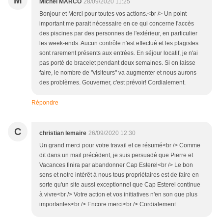
M
Michel MARCO
28/09/2020 11:25
Bonjour et Merci pour toutes vos actions.<br /> Un point
important me parait nécessaire en ce qui concerne l'accès
des piscines par des personnes de l'extérieur, en particulier
les week-ends. Aucun contrôle n'est effectué et les plagistes
sont rarement présents aux entrées. En séjour locatif, je n'ai
pas porté de bracelet pendant deux semaines. Si on laisse
faire, le nombre de "visiteurs" va augmenter et nous aurons
des problèmes. Gouverner, c'est prévoir! Cordialement.
Répondre
C
christian lemaire
26/09/2020 12:30
Un grand merci pour votre travail et ce résumé<br /> Comme
dit dans un mail précédent, je suis persuadé que Pierre et
Vacances finira par abandonner Cap Esterel<br /> Le bon
sens et notre intérêt à nous tous propriétaires est de faire en
sorte qu'un site aussi exceptionnel que Cap Esterel continue
à vivre<br /> Votre action et vos initiatives n'en son que plus
importantes<br /> Encore merci<br /> Cordialement