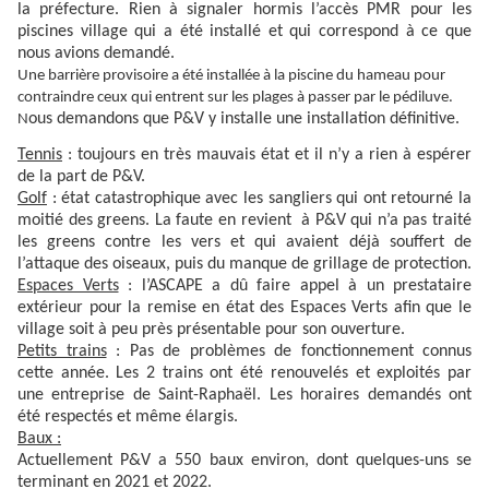
la préfecture. Rien à signaler hormis l’accès PMR pour les
piscines village qui a été installé et qui correspond à ce que
nous avions demandé.
Une barrière provisoire a été installée à la piscine du hameau pour
contraindre ceux qui entrent sur les plages à passer par le pédiluve.
ous demandons que P&V y installe une installation définitive.
N
Tennis
: toujours en très mauvais état et il n’y a rien à espérer
de la part de P&V.
Golf
: état catastrophique avec les sangliers qui ont retourné la
moitié des greens. La faute en revient à P&V qui n’a pas traité
les greens contre les vers et qui avaient déjà souffert de
l’attaque des oiseaux, puis du manque de grillage de protection.
Espaces Verts
: l’ASCAPE a dû faire appel à un prestataire
extérieur pour la remise en état des Espaces Verts afin que le
village soit à peu près présentable pour son ouverture.
Petits trains
: Pas de problèmes de fonctionnement connus
cette année. Les 2 trains ont été renouvelés et exploités par
une entreprise de Saint-Raphaël. Les horaires demandés ont
été respectés et même élargis.
Baux :
Actuellement P&V a 550 baux environ, dont quelques-uns se
terminant en 2021 et 2022.