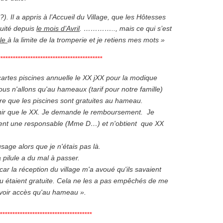
 ?). Il a appris à l’Accueil du Village, que les Hôtesses
tuité depuis
le mois d’Avril
. ………….., mais ce qui s’est
ble
à la limite de la tromperie et je retiens mes mots »
******************************************
 cartes piscines annuelle le XX jXX pour la modique
 n'allons qu'au hameaux (tarif pour notre famille)
e que les piscines sont gratuites au hameau.
nir que le XX. Je demande le remboursement. Je
ement une responsable (Mme D…) et n'obtient que XX
sage alors que je n'étais pas là.
a pilule a du mal à passer.
car la réception du village m'a avoué qu'ils savaient
au étaient gratuite. Cela ne les a pas empêchés de me
 avoir accès qu'au hameau ».
*************************************