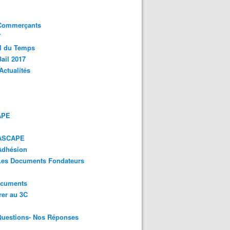
 Commerçants
Y
l du Temps
ail 2017
Actualités
APE
 ASCAPE
Adhésion
 Les Documents Fondateurs
ocuments
er au 3C
Questions- Nos Réponses