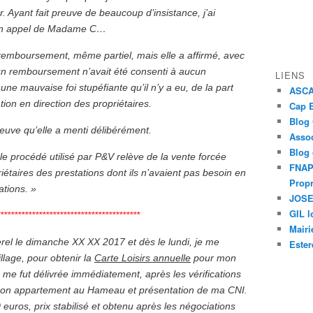
er. Ayant fait preuve de beaucoup d’insistance, j’ai
, un appel de Madame C…
 remboursement, même partiel, mais elle a affirmé, avec
n remboursement n’avait été consenti à aucun
LIENS
 une mauvaise foi stupéfiante qu’il n’y a eu, de la part
ASCAP
ion en direction des propriétaires.
Cap E
Blog
euve qu’elle a menti délibérément.
Assoc
Blog
e procédé utilisé par P&V relève de la vente forcée
FNAPR
iétaires des prestations dont ils n’avaient pas besoin en
Propr
tions. »
JOSEP
GIL l
*****************************************
Mairi
erel le dimanche XX XX 2017 et dès le lundi, je me
Ester
illage, pour obtenir la
Carte Loisirs annuelle
pour mon
 me fut délivrée immédiatement, après les vérifications
mon appartement au Hameau et présentation de ma CNI.
uros, prix stabilisé et obtenu après les négociations