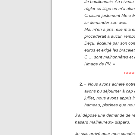
Je bouillonnais. Au niveau
régler ce litige on m'a al
Croisant justement Mme M…
lui demander son avis.
Mal m'en a pris, elle m'a 
procèderait à aucun rembo
Déçu, écœuré par son com
euros et exigé les bracel
C…, sont malhonnêtes et dé
l'image de PV. »
***********
« Nous avons acheté notre 
avons pu séjourner à cap q
juillet, nous avons appris 
hameau, piscines que nous
J’ai déposé une demande de re
hasard malheureux- disparu.
Je suis arrivé pour mes congés a