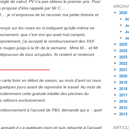
 règle de calcul, PV n'a pas obtenu le premier prix. Pour
ARCHI
ors proposé d'être rappelé par Mr C….
2026
. je m'empresse de lui raconter ma petite histoire et
A
Ju
envoyé sur les roses en m'indiquant qu'elle-même ne
Ju
ursement, que c'est moi qui avait mal compris.
Ja
portement, j'ai accepté le remboursement des XXX
2025
ets rouges jusqu’à la fin de la semaine. Mme M… et Mr
2024
pourvus de tous scrupules. Ils restent et resteront
2023
2022
2021
*******************************
2020
carte loisir en début de saison, au mois d’avril où nous
2019
uelques jours avant de reprendre le travail. Au mois de
2018
incidemment cette gratuité inédite des piscines du
2017
 utilisons exclusivement.
2016
2015
mboursement à l’accueil de P&V, demande qui a - quel
2014
ARTIC
nnuels il y a quelques jours et suis retourné à l’accueil