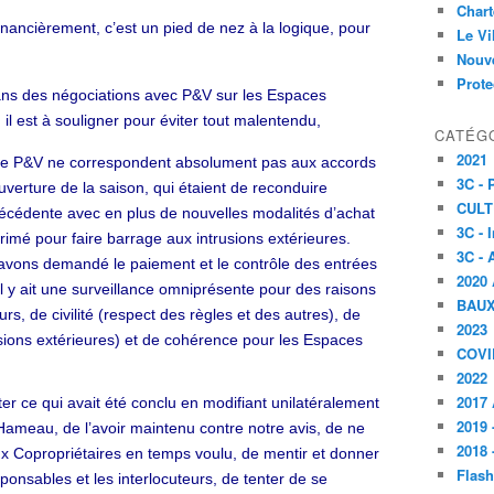
Char
ancièrement, c’est un pied de nez à la logique, pour
Le V
Nouve
Prote
s des négociations avec P&V sur les Espaces
il est à souligner pour éviter tout malentendu,
CATÉG
2021
 de P&V ne correspondent absolument pas aux accords
3C -
uverture de la saison, qui étaient de reconduire
CULT
écédente avec en plus de nouvelles modalités d’achat
3C - 
primé pour faire barrage aux intrusions extérieures.
3C - 
avons demandé le paiement et le contrôle des entrées
2020 
’il y ait une surveillance omniprésente pour des raisons
BAU
eurs, de civilité (respect des règles et des autres), de
2023
trusions extérieures) et de cohérence pour les Espaces
COVI
2022
2017 
ter ce qui avait été conclu en modifiant unilatéralement
2019 
Hameau, de l’avoir maintenu contre notre avis, de ne
2018 
x Copropriétaires en temps voulu, de mentir et donner
Flash
sponsables et les interlocuteurs, de tenter de se