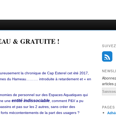
EAU & GRATUITE !
SUIVEZ
NEWSL
eusement la chronique de Cap Esterel cet été 2017,
Abonnez
scines du Hameau………. introduite à retardement et « en
articles 
Email
onomies de personnel sur des Espaces Aquatiques qui
entité indissociable
mme une
, comment P&V a pu
bassins et pas sur les 2 autres, sans créer des
PAGES
Adhér
e forts mécontentements de la part des usagers ?