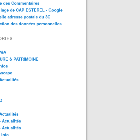
te des Commentaires
illage de CAP ESTEREL - Google
lle adresse postale du 3C
ction des données personnelles
ORIES
 P&V
URE & PATRIMOINE
Infos
Ascape
Actualités
X
D
Actualités
- Actualités
- Actualités
 Info