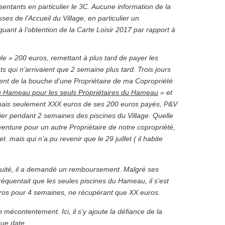
entants en particulier le 3C. Aucune information de la
es de l’Accueil du Village, en particulier un
ant à l’obtention de la Carte Loisir 2017 par rapport à
gle » 200 euros, remettant à plus tard de payer les
s qui n’arrivaient que 2 semaine plus tard. Trois jours
ment de la bouche d’une Propriétaire de ma Copropriété
du Hameau pour les seuls Propriétaires du Hameau
» et
r, mais seulement XXX euros de ses 200 euros payés, P&V
cier pendant 2 semaines des piscines du Village. Quelle
enture pour un autre Propriétaire de notre copropriété,
t. mais qui n’a pu revenir que le 29 juillet ( il habite
tuité, il a demandé un remboursement. Malgré ses
 fréquentait que les seules piscines du Hameau, il s’est
os pour 4 semaines, ne récupérant que XX euros.
 mécontentement. Ici, il s’y ajoute la défiance de la
gue date.