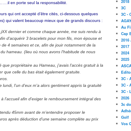
2018
.il en porte seul la responsabilité.
3C
urs qui ont accepté d’être cités, ci-dessous quelques
3C -
AGA
s) qui valent beaucoup mieux que de grands discours :
Au Fi
 XX jXX dernier et comme chaque année, me suis rendu à
Cap B
afin d'acquérir 3 bracelets pour mon fils, mon épouse et
2016 
e 4 semaines et ce, afin de jouir notamment de la
2017
s du hameau. (lieu où nous avons l'habitude de nous
2024
2025
 que propriétaire au Hameau, j'avais l'accès gratuit à la
ASC
Edito
er que celle du bas était également gratuite.
3C -
uros.
3C - 
 lundi, l'un d'eux m'a alors gentiment appris la gratuité
3C -
2026
o à l'accueil afin d'exiger le remboursement intégral des
3c d
Adhér
attendu 45mm avant de m'entendre proposer le
Golf
os après déduction d'une semaine complète au prix
Vos 