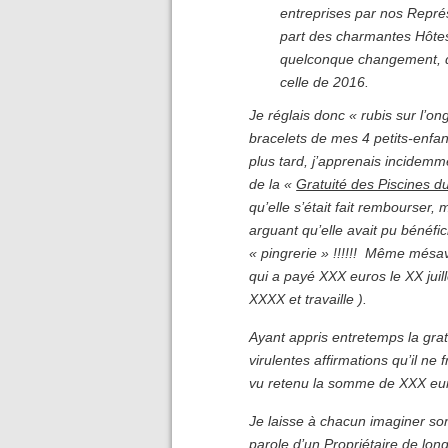
entreprises par nos Représ
part des charmantes Hôtess
quelconque changement, qu
celle de 2016.
Je réglais donc « rubis sur l’on
bracelets de mes 4 petits-enfant
plus tard, j’apprenais incidem
de la «
Gratuité des Piscines 
qu’elle s’était fait rembourse
arguant qu’elle avait pu bénéfi
« pingrerie » !!!!!! Même mésav
qui a payé XXX euros le XX juille
XXXX et travaille ).
Ayant appris entretemps la gra
virulentes affirmations qu’il ne
vu retenu la somme de XXX eur
Je laisse à chacun imaginer son
parole d’un Propriétaire de lon