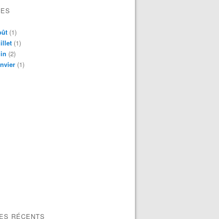
VES
oût
(1)
illet
(1)
in
(2)
nvier
(1)
LES RÉCENTS