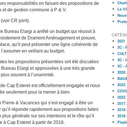
Char
 ses responsabilités en faisant des propositions de
Le V
tés et de gestion commune à P & V.
Nouve
(voir CR joint).
Prote
e Bureau Elargi a arrêté un budget qui réussit à
CATÉG
 désistement de Dramont Aménagement et prouve,
2021
ace, qu’il peut présenter une ligne cohérente de
3C -
t l’assumer en veillant au budget.
CULT
3C - 
utes les propositions présentées ont été discutées
3C - 
Bureau Elargi et approuvées à une très grande
2020 
 plus souvent à l’unanimité.
BAU
2023
 de Cap Esterel est officiellement engagée et nous
COVI
ée seulement pour la mener à bien.
2022
 Pierre & Vacances qui s’est engagé à être un
2017 
r qu’il réponde rapidement aux propositions faites
2019 
2018 
 plus générale sur ses intentions et le rôle qu’il
Flash
e à Cap Esterel à partir de 2018.