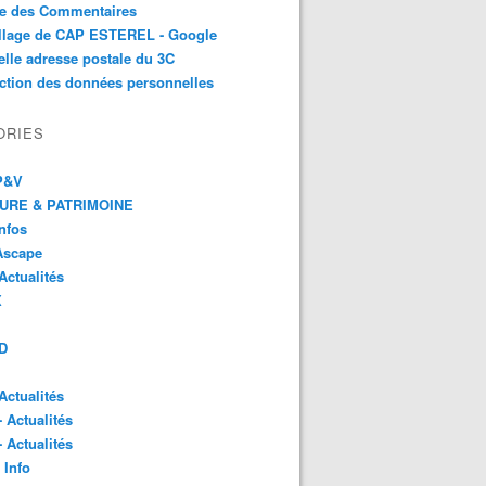
te des Commentaires
illage de CAP ESTEREL - Google
lle adresse postale du 3C
ction des données personnelles
ORIES
 P&V
URE & PATRIMOINE
Infos
Ascape
Actualités
X
D
Actualités
- Actualités
- Actualités
 Info