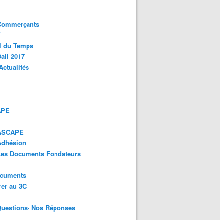
 Commerçants
Y
l du Temps
ail 2017
Actualités
APE
 ASCAPE
Adhésion
 Les Documents Fondateurs
ocuments
er au 3C
Questions- Nos Réponses