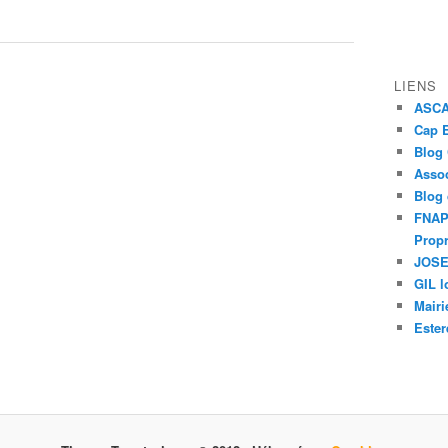
LIENS
ASCAP
Cap E
Blog
Assoc
Blog
FNAPR
Propr
JOSEP
GIL l
Mairi
Ester