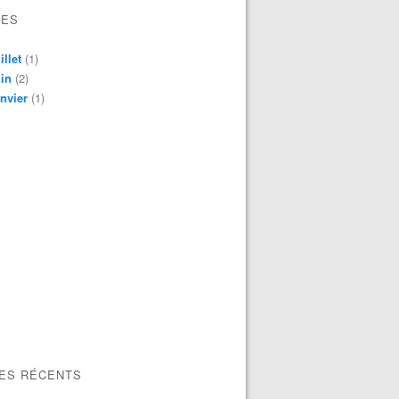
VES
illet
(1)
in
(2)
nvier
(1)
LES RÉCENTS