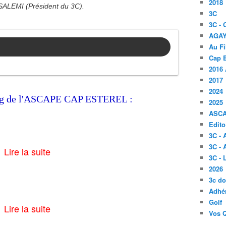
2018
 SALEMI (Président du 3C).
3C
3C -
AGA
Au Fi
Cap B
2016 
2017
2024
log de l'ASCAPE CAP ESTEREL :
2025
ASC
Edito
3C -
3C - 
Lire la suite
3C -
2026
3c d
Adhér
Golf
Lire la suite
Vos 