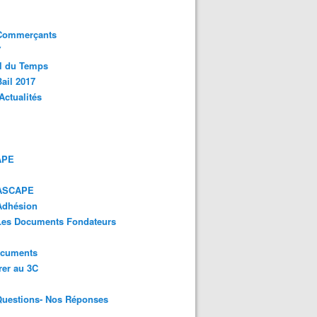
 Commerçants
Y
l du Temps
ail 2017
Actualités
APE
 ASCAPE
Adhésion
 Les Documents Fondateurs
ocuments
er au 3C
Questions- Nos Réponses