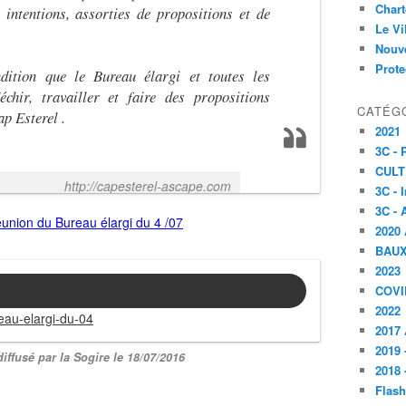
Char
 intentions, assorties de propositions et de
Le V
Nouve
Prote
dition que le Bureau élargi et toutes les
chir, travailler et faire des propositions
CATÉG
p Esterel .
2021
3C -
CULT
http://capesterel-ascape.com
3C - 
3C - 
2020 
BAU
2023
COVI
2022
au-elargi-du-04
2017 
2019 
ffusé par la Sogire le 18/07/2016
2018 
Flash