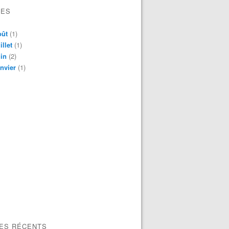
VES
oût
(1)
illet
(1)
in
(2)
nvier
(1)
LES RÉCENTS