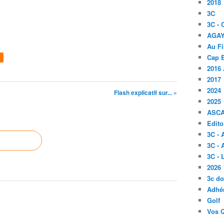
2018
3C
3C -
AGA
Au Fi
Cap B
2016 
2017
2024
Flash explicatif sur... »
2025
ASC
Edito
3C -
3C - 
3C -
2026
3c d
Adhér
Golf
Vos 