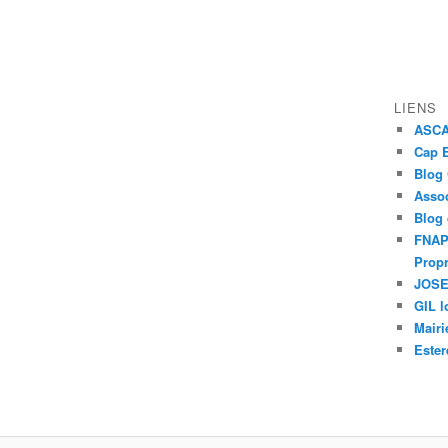
LIENS
ASCAP
Cap E
Blog
Assoc
Blog
FNAPR
Propr
JOSEP
GIL l
Mairi
Ester