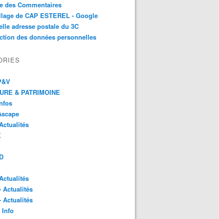
te des Commentaires
illage de CAP ESTEREL - Google
lle adresse postale du 3C
ction des données personnelles
ORIES
 P&V
URE & PATRIMOINE
Infos
Ascape
Actualités
X
D
Actualités
- Actualités
- Actualités
 Info